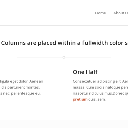
Home
About U
 Columns are placed within a fullwidth color s
One Half
ligula eget dolor. Aenean
Consectetuer adipiscing elit. A
dis parturient montes,
massa. Cum sociis natoque pena
es nec, pellentesque eu,
nascetur ridiculus mus.Donec qua
pretium
quis, sem.