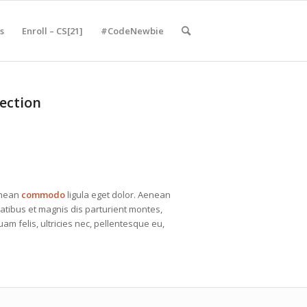
s
Enroll – CS[21]
#CodeNewbie
ection
enean
commodo
ligula eget dolor. Aenean
tibus et magnis dis parturient montes,
m felis, ultricies nec, pellentesque eu,