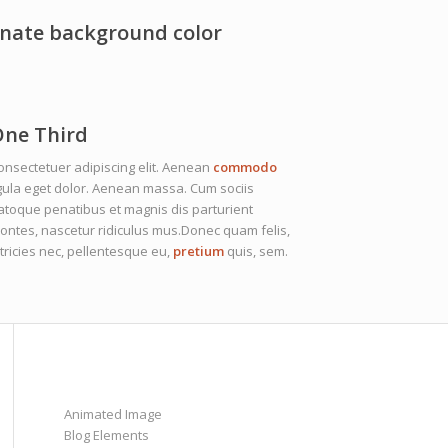
ernate background color
ne Third
onsectetuer adipiscing elit. Aenean
commodo
igula eget dolor. Aenean massa. Cum sociis
atoque penatibus et magnis dis parturient
ontes, nascetur ridiculus mus.Donec quam felis,
ltricies nec, pellentesque eu,
pretium
quis, sem.
Animated Image
Blog Elements