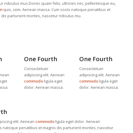
r ridiculus mus.Donec quam felis, ultricies nec, pellentesque eu,
um
quis, sem. Aenean massa. Cum sociis natoque penatibus et
dis parturient montes, nascetur ridiculus mu.
h
One Fourth
One Fourth
Consectetuer
Consectetuer
Aenean
adipiscing elit. Aenean
adipiscing elit. Aenean
 eget
commodo
ligula eget
commodo
ligula eget
assa.
dolor. Aenean massa.
dolor. Aenean massa.
rth
piscing elit. Aenean
commodo
ligula eget dolor. Aenean
s natoque penatibus et magnis dis parturient montes, nascetur