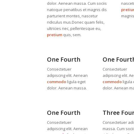
dolor. Aenean massa. Cum sociis
nascetu
natoque penatibus et magnis dis
preti
parturient montes, nascetur
magnis 
ridiculus mus.Donec quam felis,
ultricies nec, pellentesque eu,
pretium
quis, sem.
One Fourth
One Fourt
Consectetuer
Consectetuer
adipiscing elit. Aenean
adipiscing elit. 
commodo
ligula eget
commodo
ligula
dolor. Aenean massa.
dolor. Aenean m
One Fourth
Three Fou
Consectetuer
Consectetuer adi
adipiscing elit. Aenean
massa. Cum socii