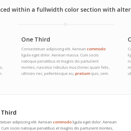
ed within a fullwidth color section with alt
One Third
O
Consectetuer adipiscing elit. Aenean
commodo
C
ligula eget dolor. Aenean massa. Cum sociis
l
natoque penatibus et magnis dis parturient
n
s,
montes, nascetur ridiculus mus.Donec quam felis,
m
m.
ultricies nec, pellentesque eu,
pretium
quis, sem.
u
 Third
tetuer adipiscing elit. Aenean
commodo
ligula eget dolor. Aenean
 Cum sociis natoque penatibus et magnis dis parturient montes,